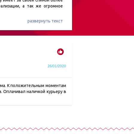
у имеет за своей спиной более
ализации, а так же огромное
развернуть текст
26/01/2020
блема. К положительным моментам
а. Оплачивал наличкой курьеру в