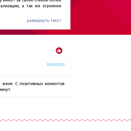
у имеет за своей спиной более
ализации, а так же огромное
развернуть текст
29/01/2020
т жене. С позитивных моментов
минут.