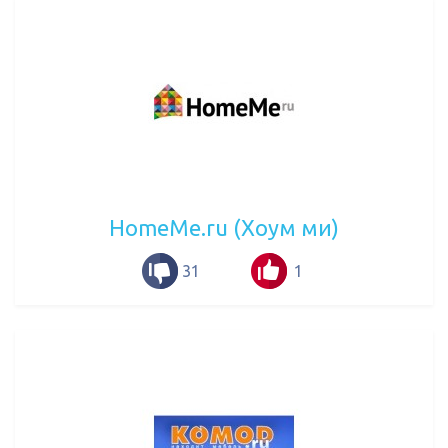
HomeMe.ru (Хоум ми)
31
1