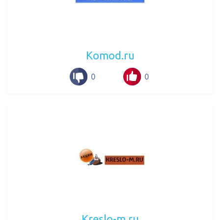
Komod.ru
0
0
Kreslo-m.ru