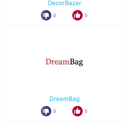
DecorBazar
0
0
DreamBag
0
0