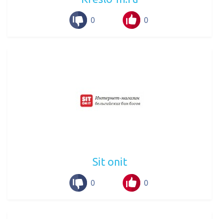
0
0
Sit onit
0
0