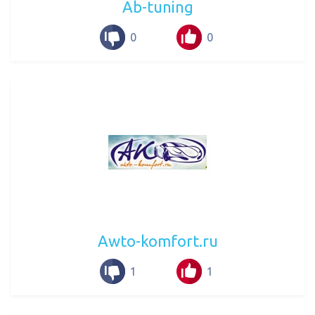
Ab-tuning
0
0
Awto-komfort.ru
1
1