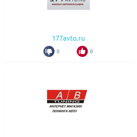
177avto.ru
0
0