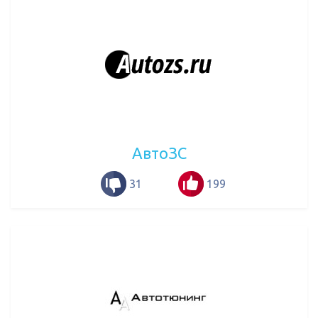
АвтоЗС
31
199