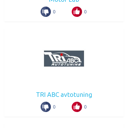
0
0
TRI ABC avtotuning
0
0