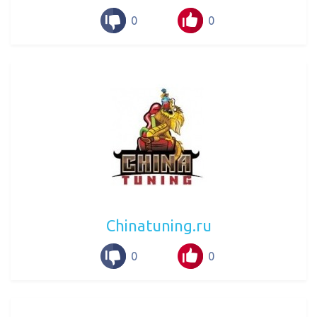
0
0
Сhinatuning.ru
0
0