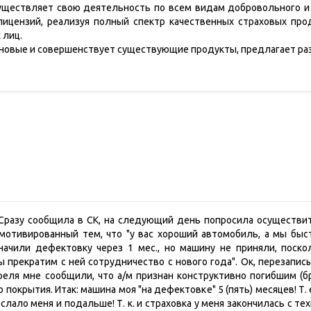
уществляет свою деятельность по всем видам добровольного и 
ицензий, реализуя полный спектр качественных страховых пр
х лиц.
 новые и совершенствует существующие продукты, предлагает ра
. Сразу сообщила в СК, на следующий день попросила осуществит
мотивированный тем, что "у вас хороший автомобиль, а мы быс
начили дефектовку через 1 мес., но машину не приняли, поско
ы прекратим с ней сотрудничество с нового года". Ок, перезапис
 апреля мне сообщили, что а/м признан конструктивно погибшим (
покрытия. Итак: машина моя "на дефектовке" 5 (пять) месяцев! Т.
слало меня и подальше! Т. к. и страховка у меня закончилась с т