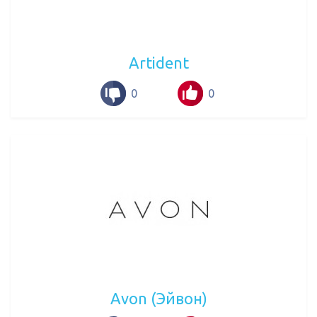
Artident
0
0
Avon (Эйвон)