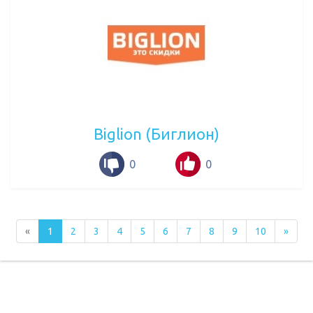
Biglion (Биглион)
0
0
«
1
2
3
4
5
6
7
8
9
10
»