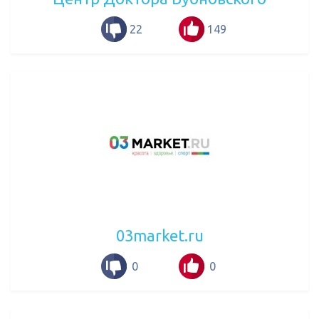
22
149
03market.ru
0
0