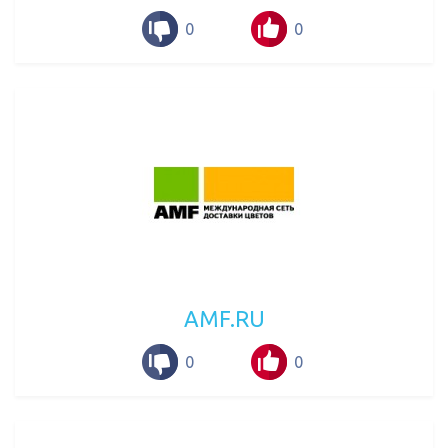
0
0
AMF.RU
0
0