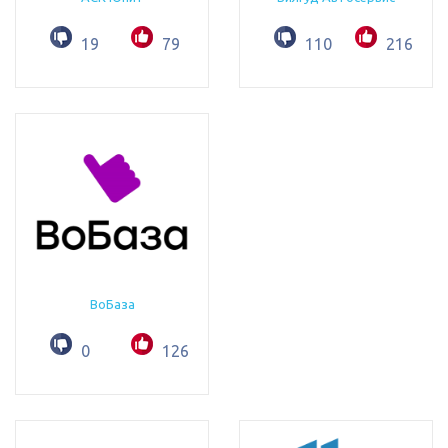
19
79
110
216
ВоБаза
0
126