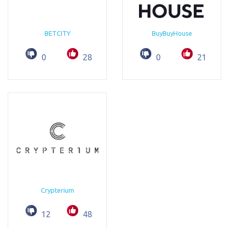
BETCITY
BuyBuyHouse
0
28
0
21
Crypterium
12
48