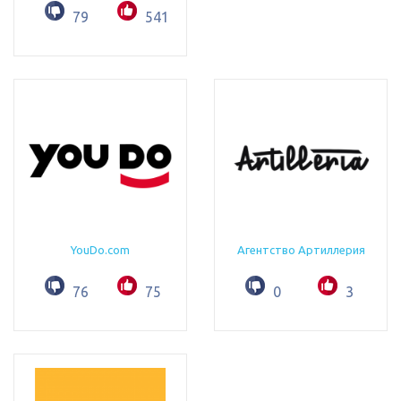
79
541
YouDo.com
Агентство Артиллерия
76
75
0
3