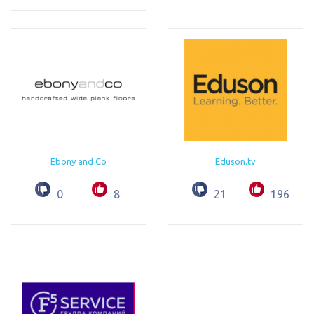
Ebony and Co
Eduson.tv
0
8
21
196