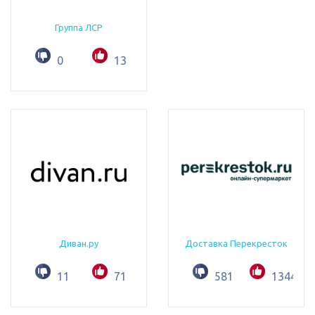
Группа ЛСР
0
13
Диван.ру
Доставка Перекресток
11
71
581
1344