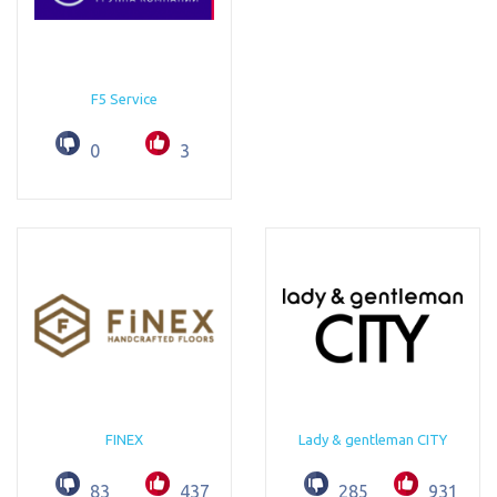
F5 Service
0
3
FINEX
Lady & gentleman CITY
83
437
285
931