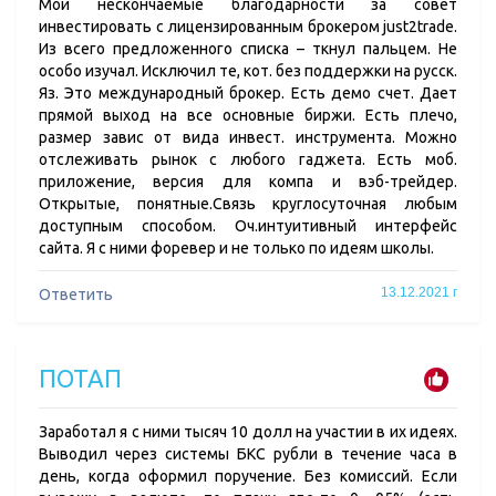
Мои нескончаемые благодарности за совет
инвестировать с лицензированным брокером just2trade.
Из всего предложенного списка – ткнул пальцем. Не
особо изучал. Исключил те, кот. без поддержки на русск.
Яз. Это международный брокер. Есть демо счет. Дает
прямой выход на все основные биржи. Есть плечо,
размер завис от вида инвест. инструмента. Можно
отслеживать рынок с любого гаджета. Есть моб.
приложение, версия для компа и вэб-трейдер.
Открытые, понятные.Связь круглосуточная любым
доступным способом. Оч.интуитивный интерфейс
сайта. Я с ними форевер и не только по идеям школы.
13.12.2021 г
Ответить
ПОТАП
Заработал я с ними тысяч 10 долл на участии в их идеях.
Выводил через системы БКС рубли в течение часа в
день, когда оформил поручение. Без комиссий. Если