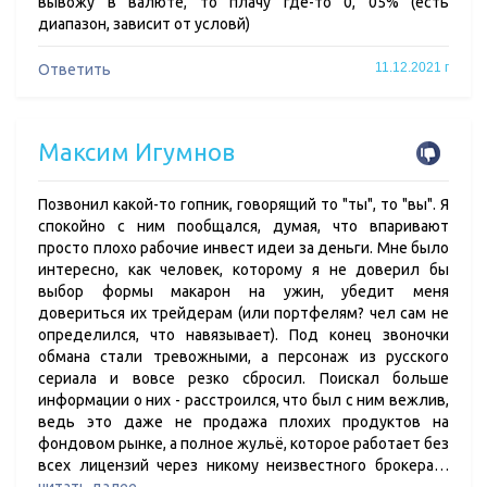
вывожу в валюте, то плачу где-то 0, 05% (есть
диапазон, зависит от условй)
11.12.2021 г
Ответить
Максим Игумнов
Позвонил какой-то гопник, говорящий то "ты", то "вы". Я
спокойно с ним пообщался, думая, что впаривают
просто плохо рабочие инвест идеи за деньги. Мне было
интересно, как человек, которому я не доверил бы
выбор формы макарон на ужин, убедит меня
довериться их трейдерам (или портфелям? чел сам не
определился, что навязывает). Под конец звоночки
обмана стали тревожными, а персонаж из русского
сериала и вовсе резко сбросил. Поискал больше
информации о них - расстроился, что был с ним вежлив,
ведь это даже не продажа плохих продуктов на
фондовом рынке, а полное жульё, которое работает без
всех лицензий через никому неизвестного брокера…