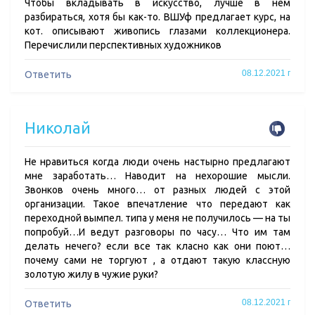
Чтобы вкладывать в искусство, лучше в нем
разбираться, хотя бы как-то. ВШУф предлагает курс, на
кот. описывают живопись глазами коллекционера.
Перечислили перспективных художников
08.12.2021 г
Ответить
Николай
Не нравиться когда люди очень настырно предлагают
мне заработать… Наводит на нехорошие мысли.
Звонков очень много… от разных людей с этой
организации. Такое впечатление что передают как
переходной вымпел. типа у меня не получилось — на ты
попробуй…И ведут разговоры по часу… Что им там
делать нечего? если все так класно как они поют…
почему сами не торгуют , а отдают такую классную
золотую жилу в чужие руки?
08.12.2021 г
Ответить