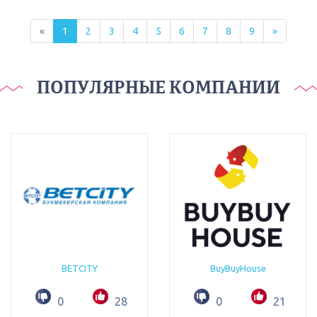
«
1
2
3
4
5
6
7
8
9
»
ПОПУЛЯРНЫЕ КОМПАНИИ
BETCITY
BuyBuyHouse
0
28
0
21