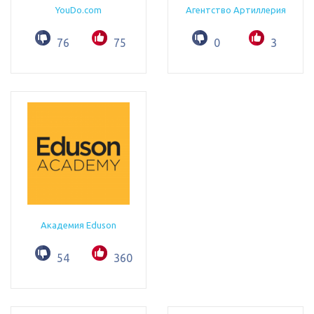
YouDo.com
Агентство Артиллерия
76
75
0
3
Академия Eduson
54
360