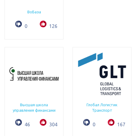
ВоБаза
0
126
Высшая школа
Глобал Логистик
управления финансами
Транспорт
46
304
0
167