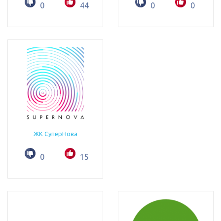
0
44
0
0
ЖК СуперНова
0
15