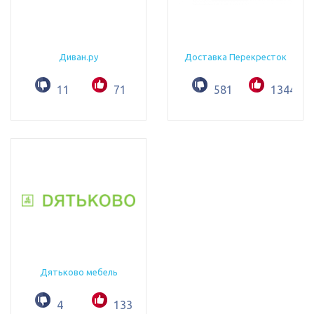
Диван.ру
Доставка Перекресток
11
71
581
1344
Дятьково мебель
4
133