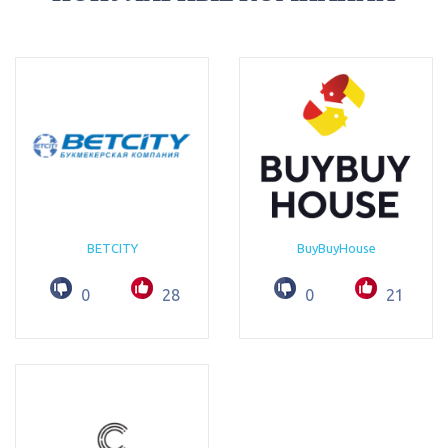
BETCITY
BuyBuyHouse
0
28
0
21