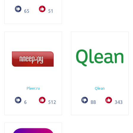
65
51
Pleer.ru
Qlean
6
512
88
343