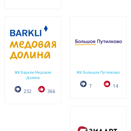
ЖК Баркли Медовая
ЖК Большое Путилково
Долина
7
14
232
366