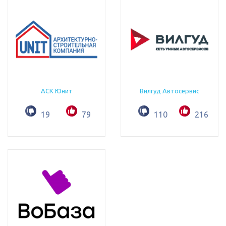
АСК Юнит
Вилгуд Автосервис
19
79
110
216