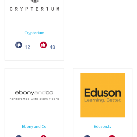
Crypterium
12
48
Ebony and Co
Eduson.tv