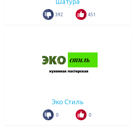
Шатура
392
451
Эко Стиль
0
0