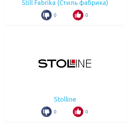
Still Fabrika (Стиль фабрика)
0
0
Stolline
0
0