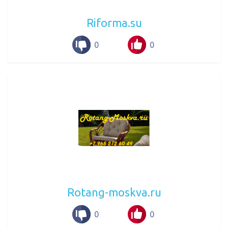
Riforma.su
0
0
Rotang-moskva.ru
0
0