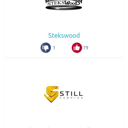
Stekswood
1
79