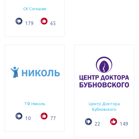
СК Согласие
179
65
ТФ Николь
Центр Доктора
Бубновского
10
77
22
149