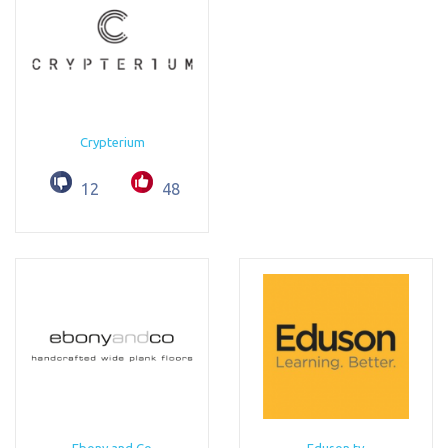
Crypterium
12
48