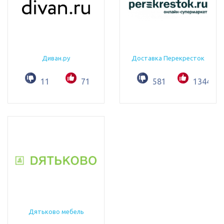
Диван.ру
Доставка Перекресток
11
71
581
1344
Дятьково мебель