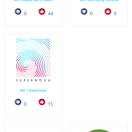
0
44
0
0
ЖК СуперНова
0
15