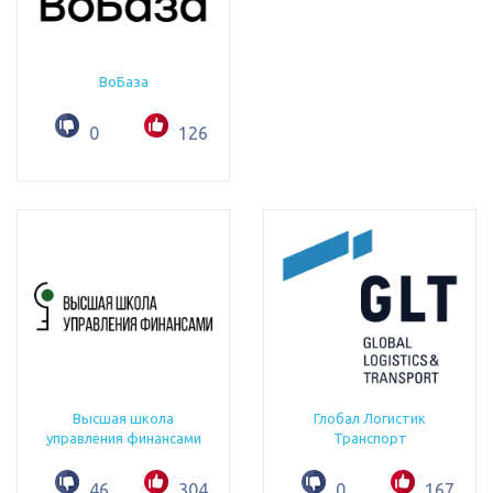
ВоБаза
0
126
Высшая школа
Глобал Логистик
управления финансами
Транспорт
46
304
0
167