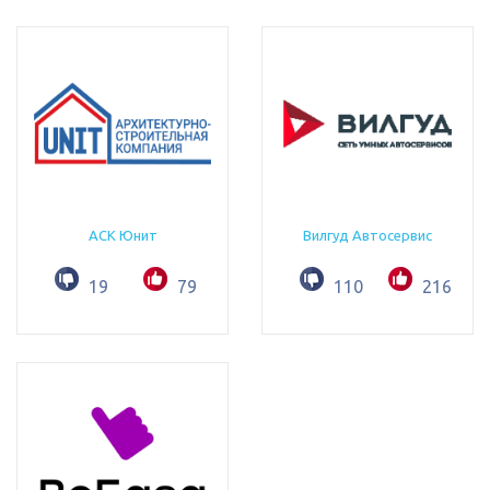
АСК Юнит
Вилгуд Автосервис
19
79
110
216