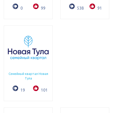
0
99
538
91
Семейный квартал Новая
Тула
19
101