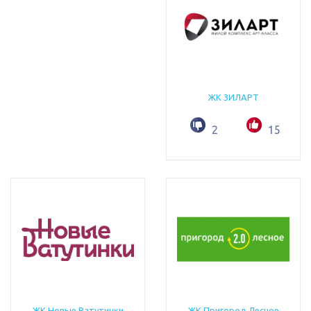
ЖК ЗИЛАРТ
2
15
ЖК Новые Ватутинки
ЖК Пригород Лесное