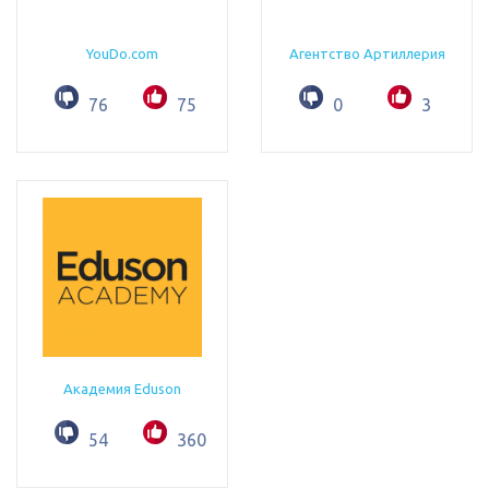
YouDo.com
Агентство Артиллерия
76
75
0
3
Академия Eduson
54
360