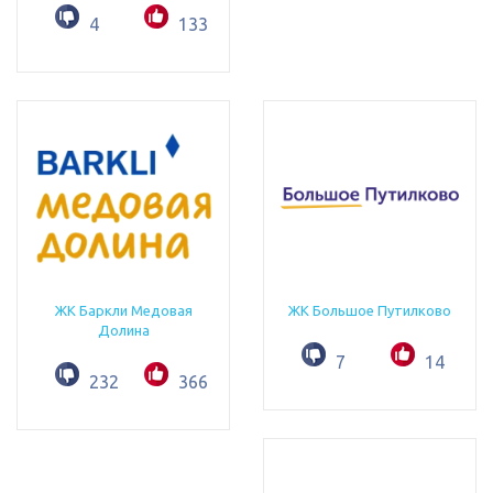
4
133
ЖК Баркли Медовая
ЖК Большое Путилково
Долина
7
14
232
366