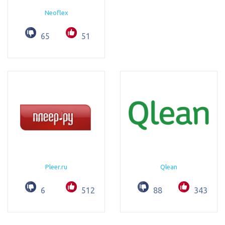
Neoflex
65
51
Pleer.ru
Qlean
6
512
88
343