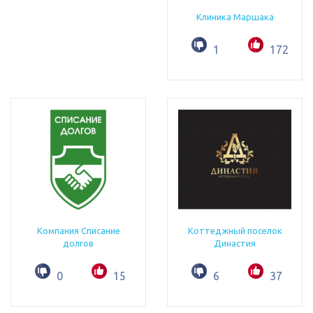
Клиника Маршака
1
172
Компания Списание
Коттеджный поселок
долгов
Династия
0
15
6
37