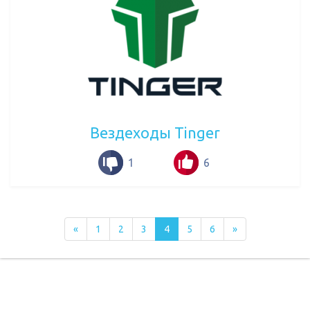
Вездеходы Tinger
1
6
«
1
2
3
4
5
6
»