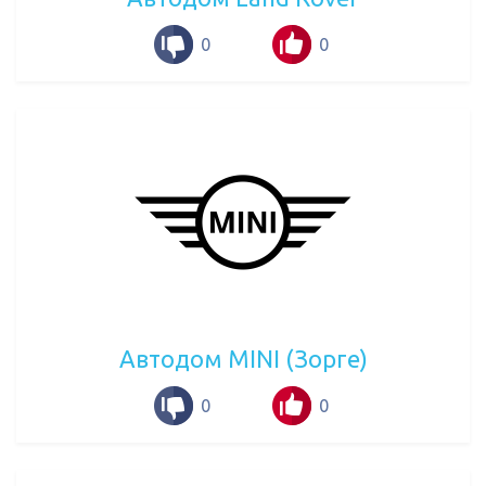
0
0
Автодом MINI (Зорге)
0
0