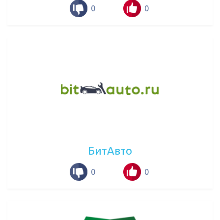
0
0
БитАвто
0
0