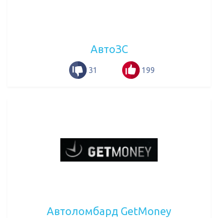
АвтоЗС
31
199
Автоломбард GetMoney