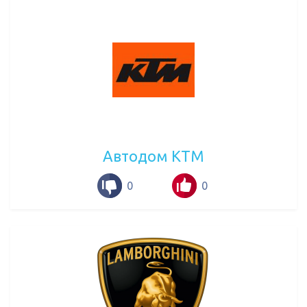
Автодом KTM
0
0