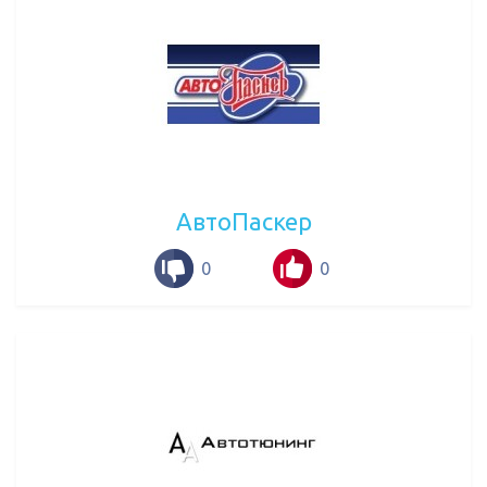
АвтоПаскер
0
0