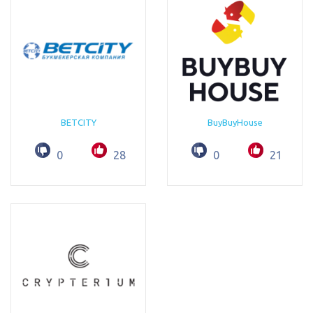
BETCITY
BuyBuyHouse
0
28
0
21