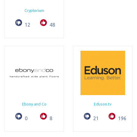
Crypterium
12
48
Ebony and Co
Eduson.tv
0
8
21
196