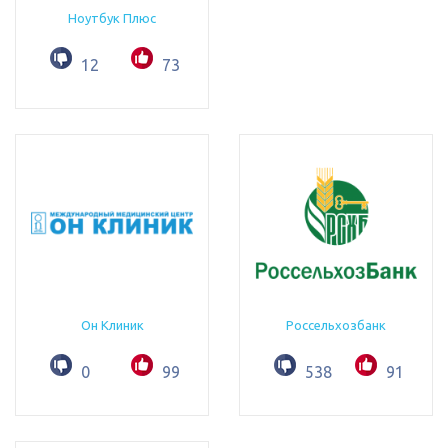
Ноутбук Плюс
12
73
Он Клиник
Россельхозбанк
0
99
538
91