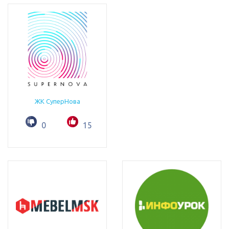
ЖК СуперНова
0
15