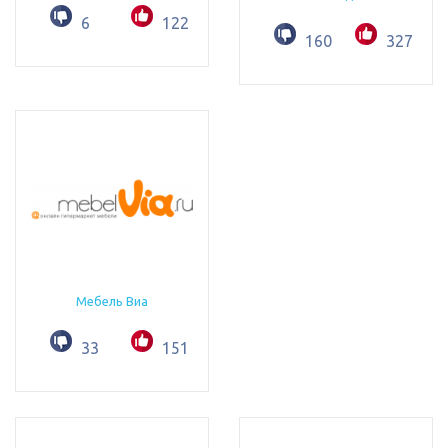
6
122
160
327
Мебель Виа
33
151