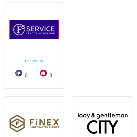
F5 Service
0
3