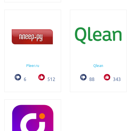
Pleer.ru
Qlean
6
512
88
343