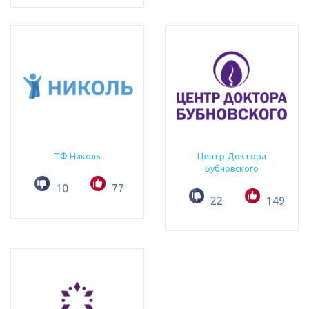
ТФ Николь
Центр Доктора
Бубновского
10
77
22
149