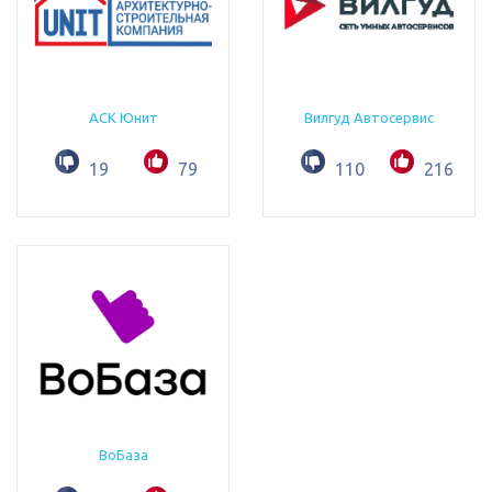
АСК Юнит
Вилгуд Автосервис
19
79
110
216
ВоБаза