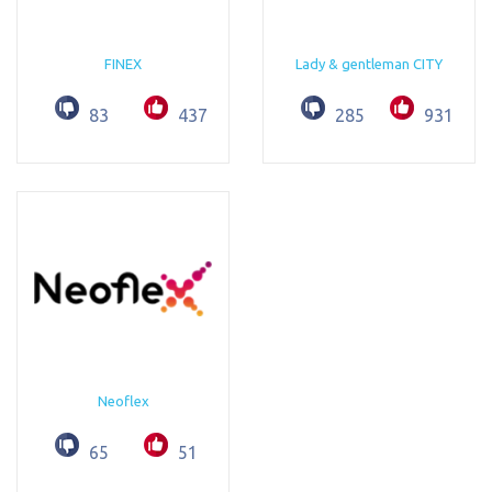
FINEX
Lady & gentleman CITY
83
437
285
931
Neoflex
65
51