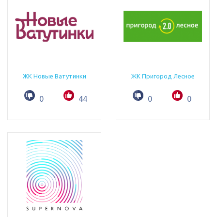
ЖК Новые Ватутинки
ЖК Пригород Лесное
0
44
0
0