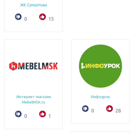
ЖК СуперНова
0
15
Интернет-магазин
Инфоурок
MebelMSK.ru
0
28
0
1