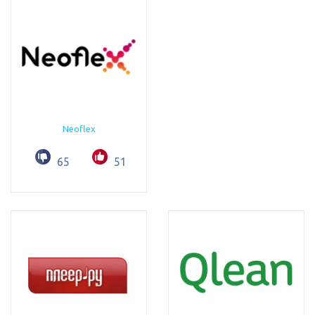
Neoflex
65
51