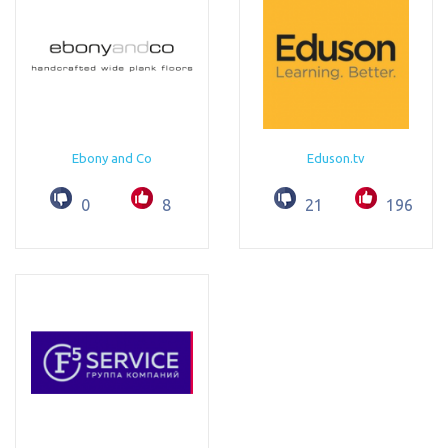
Ebony and Co
Eduson.tv
0
8
21
196