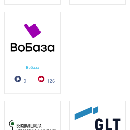
ВоБаза
0
126