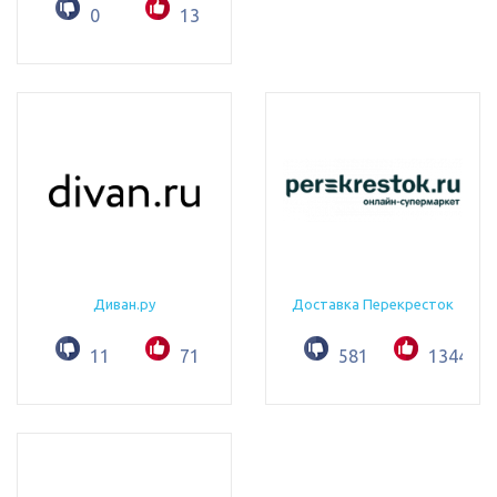
0
13
Диван.ру
Доставка Перекресток
11
71
581
1344