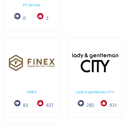
F5 Service
0
3
FINEX
Lady & gentleman CITY
83
437
285
931