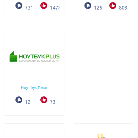
731
1478
126
803
Ноутбук Плюс
12
73