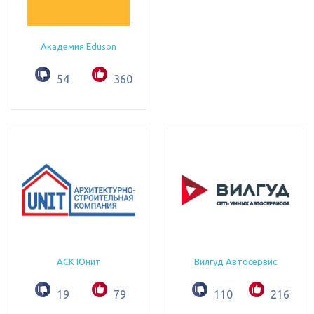
Академия Eduson
54
360
АСК Юнит
Вилгуд Автосервис
19
79
110
216