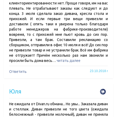
клиенториентированности нет. Проще говоря, им на вас
плевать. Не отрабатывают заказы как следуют и до
конца. 3 июля сделала заказ дивана, кресла стола и
прихожей. И если первые три вещи привезли и
доставили ( опять таки я уверена только благодаря
работе менеджеров на фабрике-производителе)
вовремя, то с прихожей мне пьют кровь до сих пор.
Привезли, а там брак. Составили рекламацию со
сборщиком, отправили в офис 10 июля и всё! До сих пор
не привезли товар и не устранили брак. Всё им фабрика
не отгружает! Причём несколько раз нам звонили и
просили быть дома весь…
читать далее
23.10.2018 г
Ответить
Юля
Не ожидала от Divan.ru обмана... Но увы... Заказала диван
и стеллаж. Диван привезли не того цвета (ожидала
белоснежный - привезли молочный), диван не приняла