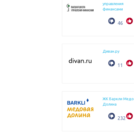
управления
финансами
46
Диван.ру
11
ЖК Баркли Медо
Долина
232