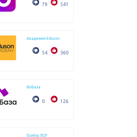
79
541
Академия Eduson
54
360
ВоБаза
0
126
Группа ЛСР