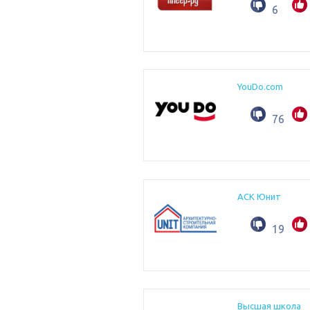
6
YouDo.com
76
АСК Юнит
19
Высшая школа