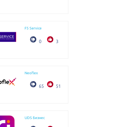
F5 Service
0
3
Neoflex
65
51
UDS Бизнес