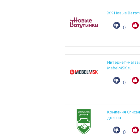
ЖК Новые Ватут
0
Интернет-магаз
MebelMSK.ru
0
Компания Списан
долгов
0