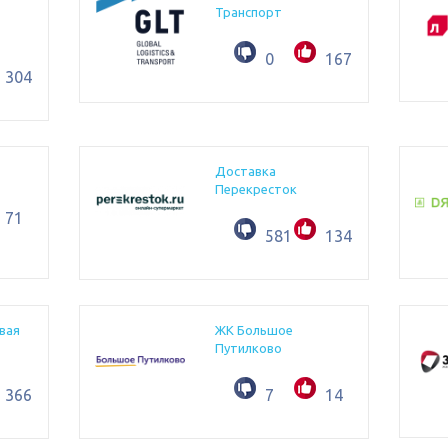
Транспорт
0
167
304
Доставка
Перекресток
71
581
1344
вая
ЖК Большое
Путилково
366
7
14