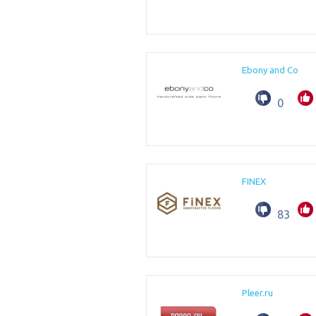
Ebony and Co
0
FINEX
83
Pleer.ru