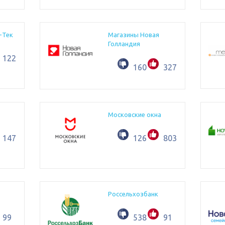
-Тек
Магазины Новая
Голландия
122
160
327
Московские окна
1478
126
803
Россельхозбанк
99
538
91