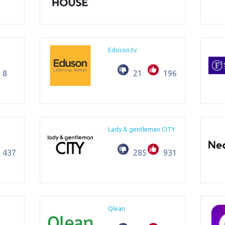
Eduson.tv
8
21
196
Lady & gentleman CITY
437
285
931
Qlean