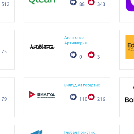
512
88
343
Агентство
Артиллерия
75
0
3
Вилгуд Автосервис
79
110
216
Глобал Логистик