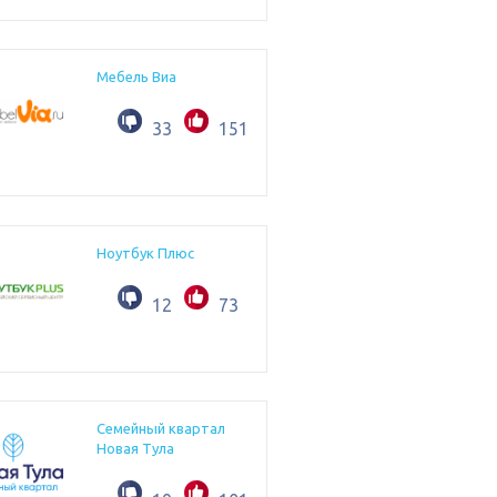
Мебель Виа
33
151
Ноутбук Плюс
12
73
Семейный квартал
Новая Тула