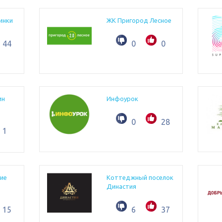
инки
ЖК Пригород Лесное
44
0
0
ин
Инфоурок
0
28
1
ие
Коттеджный поселок
Династия
15
6
37