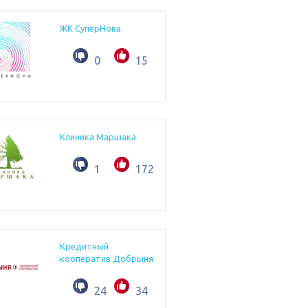
ЖК СуперНова
0
15
Клиника Маршака
1
172
Кредитный
кооператив Добрыня
24
34