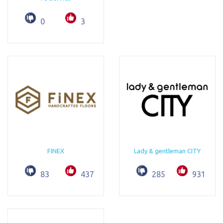
0
3
FINEX
Lady & gentleman CITY
83
437
285
931