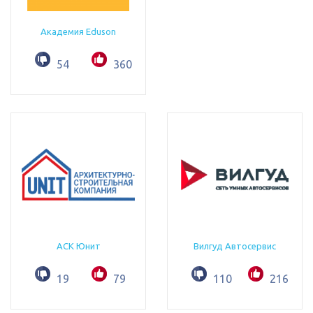
Академия Eduson
54
360
АСК Юнит
Вилгуд Автосервис
19
79
110
216