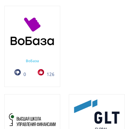
ВоБаза
0
126