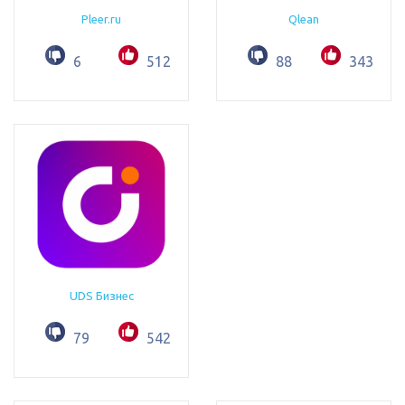
Pleer.ru
Qlean
6
512
88
343
UDS Бизнес
79
542