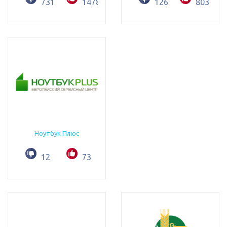
731
1478
126
803
Ноутбук Плюс
12
73