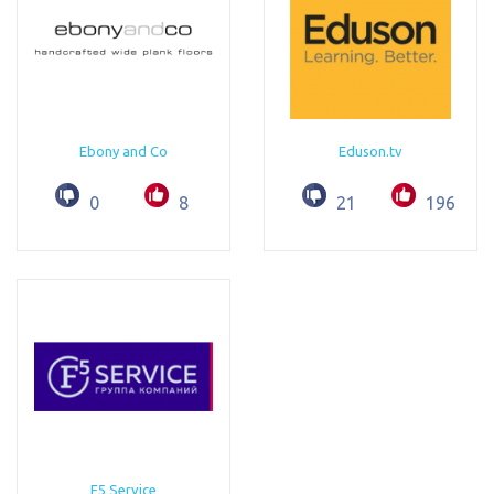
Ebony and Co
Eduson.tv
0
8
21
196
F5 Service