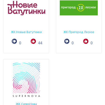
ЖК Новые Ватутинки
ЖК Пригород Лесное
0
44
0
0
ЖК СуперНова