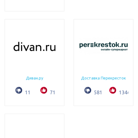
Диван.ру
Доставка Перекресток
11
71
581
1344