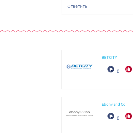
Ответить
BETCITY
0
Ebony and Co
0