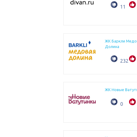
11
ЖК Баркли Медо
Долина
232
ЖК Новые Ватут
0