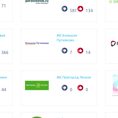
71
581
1344
вая
ЖК Большое
Путилково
366
7
14
инки
ЖК Пригород Лесное
44
0
0