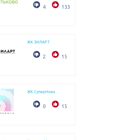
4
133
ЖК ЗИЛАРТ
2
15
ЖК СуперНова
0
15