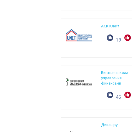
АСК Юнит
19
Высшая школа
управления
финансами
46
Диван.ру