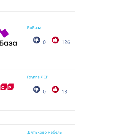
ВоБаза
0
126
Группа ЛСР
0
13
Дятьково мебель