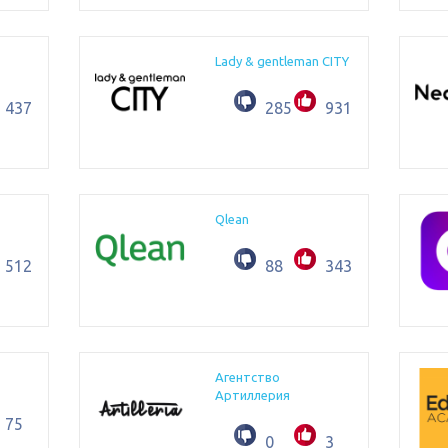
Lady & gentleman CITY
437
285
931
Qlean
512
88
343
Агентство
Артиллерия
75
0
3