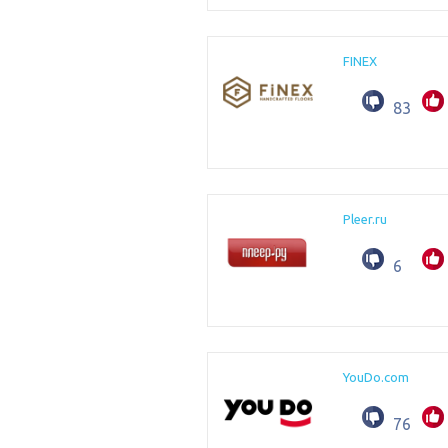
FINEX
83
Pleer.ru
6
YouDo.com
76