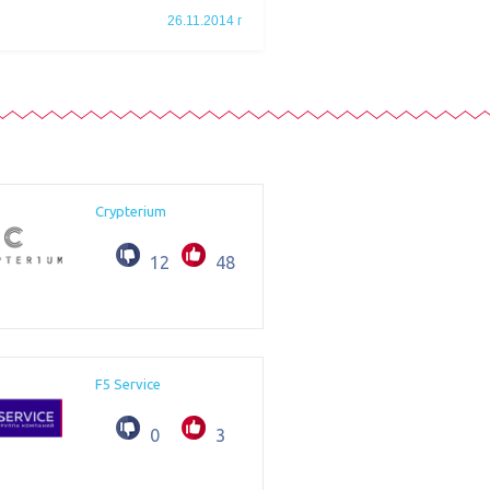
26.11.2014 г
Crypterium
12
48
F5 Service
0
3