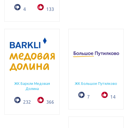
4
133
ЖК Баркли Медовая
ЖК Большое Путилково
Долина
7
14
232
366