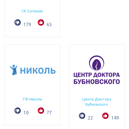
СК Согласие
179
65
ТФ Николь
Центр Доктора
Бубновского
10
77
22
149