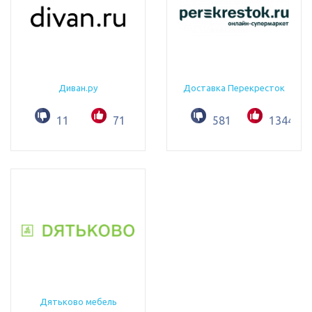
Диван.ру
Доставка Перекресток
11
71
581
1344
Дятьково мебель