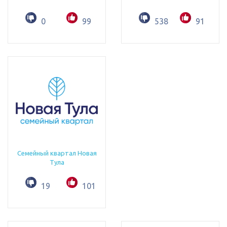
0
99
538
91
Семейный квартал Новая
Тула
19
101