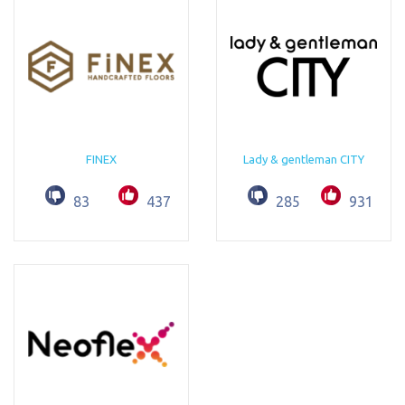
FINEX
Lady & gentleman CITY
83
437
285
931