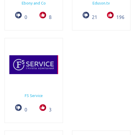
Ebony and Co
Eduson.tv
0
8
21
196
F5 Service
0
3