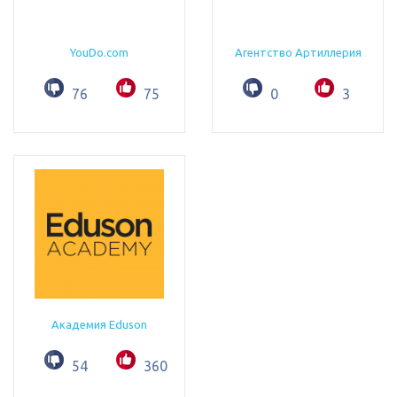
YouDo.com
Агентство Артиллерия
76
75
0
3
Академия Eduson
54
360