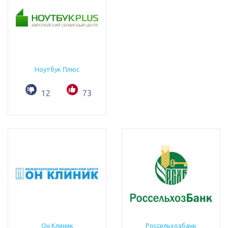
Ноутбук Плюс
12
73
Он Клиник
Россельхозбанк