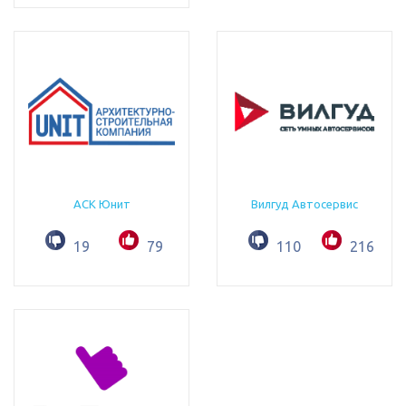
АСК Юнит
Вилгуд Автосервис
19
79
110
216