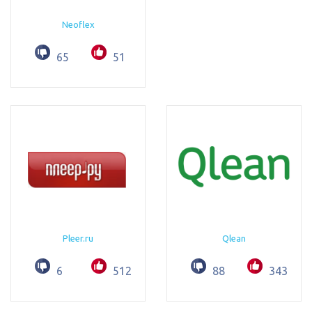
Neoflex
65
51
Pleer.ru
Qlean
6
512
88
343