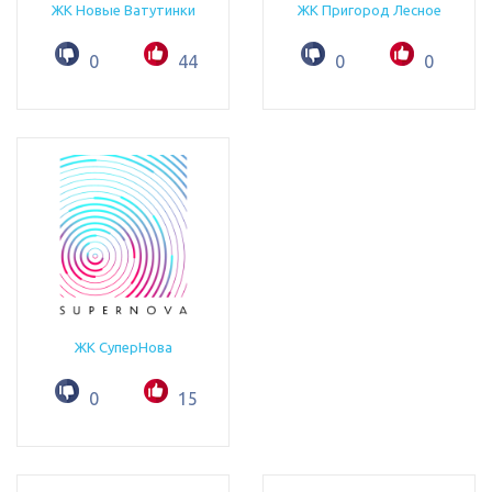
ЖК Новые Ватутинки
ЖК Пригород Лесное
0
44
0
0
ЖК СуперНова
0
15