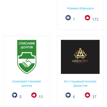
Клиника Маршака
1
172
Компания Списание
Коттеджный поселок
долгов
Династия
0
15
6
37