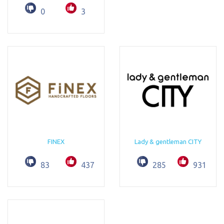
0
3
FINEX
Lady & gentleman CITY
83
437
285
931