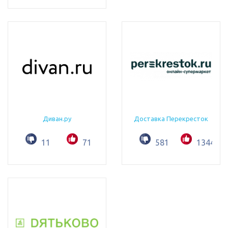
Диван.ру
Доставка Перекресток
11
71
581
1344