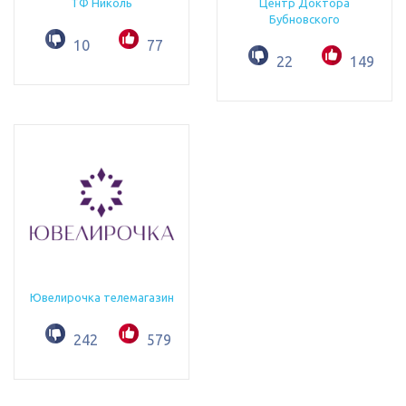
ТФ Николь
Центр Доктора
Бубновского
10
77
22
149
Ювелирочка телемагазин
242
579