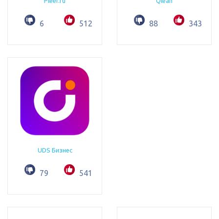
Pleer.ru
Qlean
6
512
88
343
UDS Бизнес
79
541