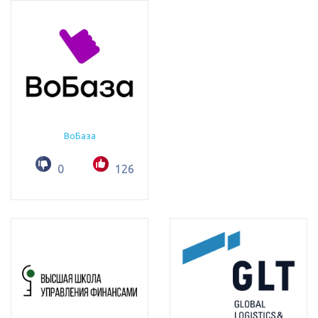
ВоБаза
0
126