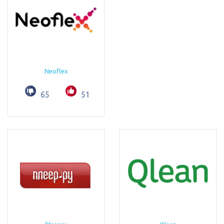
Neoflex
65
51