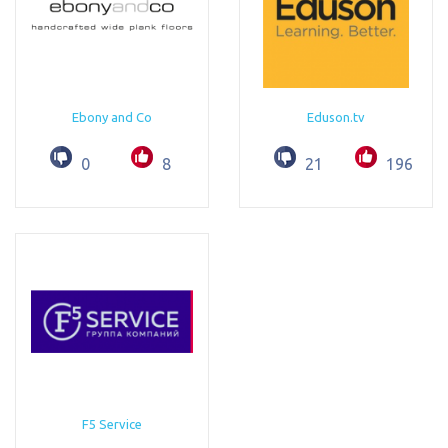
Ebony and Co
Eduson.tv
0
8
21
196
F5 Service