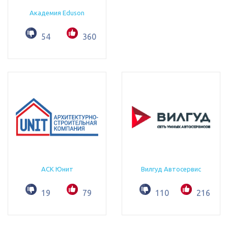
Академия Eduson
54
360
АСК Юнит
Вилгуд Автосервис
19
79
110
216