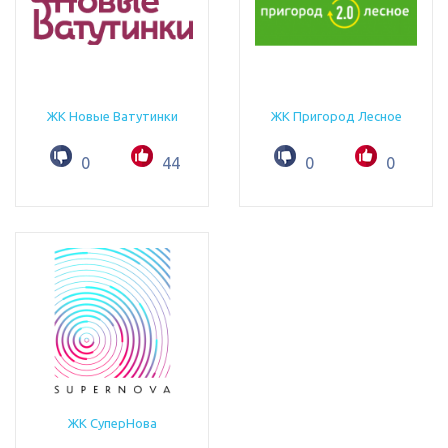
ЖК Новые Ватутинки
ЖК Пригород Лесное
0
44
0
0
ЖК СуперНова