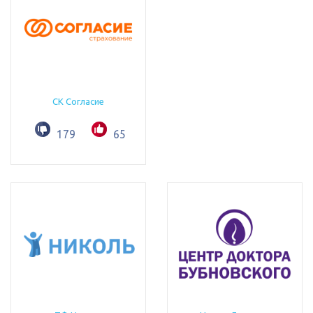
СК Согласие
179
65