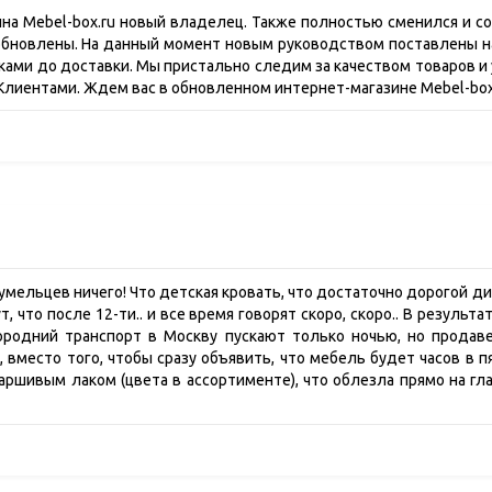
зина Mebel-box.ru новый владелец. Также полностью сменился и со
бновлены. На данный момент новым руководством поставлены н
иками до доставки. Мы пристально следим за качеством товаров 
Клиентами. Ждем вас в обновленном интернет-магазине Mebel-box
мельцев ничего! Что детская кровать, что достаточно дорогой ди
, что после 12-ти.. и все время говорят скоро, скоро.. В результ
ородний транспорт в Москву пускают только ночью, но продав
, вместо того, чтобы сразу объявить, что мебель будет часов в п
аршивым лаком (цвета в ассортименте), что облезла прямо на гла