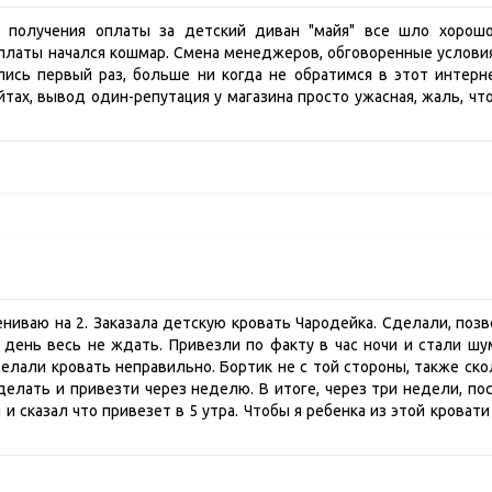
о получения оплаты за детский диван "майя" все шло хорош
платы начался кошмар. Смена менеджеров, обговоренные условия
ись первый раз, больше ни когда не обратимся в этот интерне
йтах, вывод один-репутация у магазина просто ужасная, жаль, чт
ниваю на 2. Заказала детскую кровать Чародейка. Сделали, поз
. день весь не ждать. Привезли по факту в час ночи и стали шу
делали кровать неправильно. Бортик не с той стороны, также ск
ать и привезти через неделю. В итоге, через три недели, посл
и сказал что привезет в 5 утра. Чтобы я ребенка из этой крова