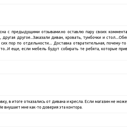
асна с предыдущими отзывами.но оставлю пару своих комментар
другая другое...Заказали диван, кровать, тумбочки и стол....О
о сих пор по отдельности.... Доставка отвратительная, почему-т
о...И еще, если мебель будут собирать те ребята, которые при
ку, в итоге отказались от дивана и кресла. Если магазин не мож
Не внушает мне как-то доверия эта контора.