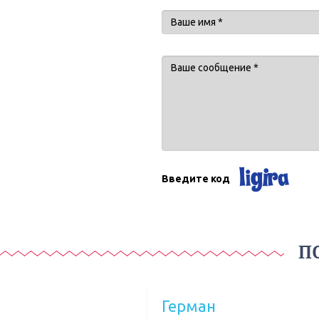
Введите код
П
Герман