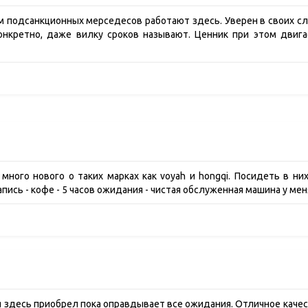
подсанкционных мерседесов работают здесь. Уверен в своих сло
конкретно, даже вилку сроков называют. Ценник при этом двига
много нового о таких марках как voyah и hongqi. Посидеть в них
апись - кофе - 5 часов ожидания - чистая обслуженная машина у мен
 здесь приобрел пока оправдывает все ожидания. Отличное каче