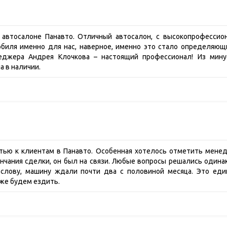
 автосалоне Панавто. Отличный автосалон, c высокопрофессио
обиля именно для нас, наверное, именно это стало определяющ
еджера Андрея Клочкова – настоящий профессионал! Из мин
а в наличии.
ью к клиентам в Панавто. Особенная хотелось отметить менед
ончания сделки, он был на связи. Любые вопросы решались один
К слову, машину ждали почти два с половиной месяца. Это ед
уже будем ездить.